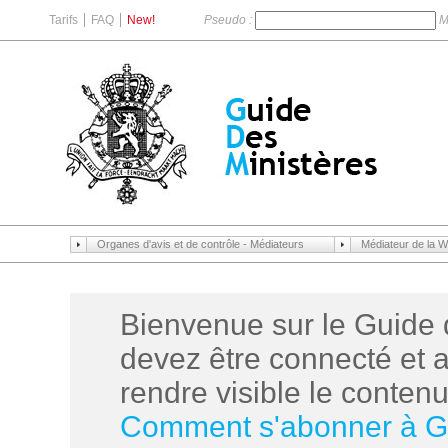
Tarifs
FAQ
New!
Pseudo :
M
Organes d'avis et de contrôle - Médiateurs
Médiateur de la Wa
Bienvenue sur le Guide 
devez être connecté et 
rendre visible le contenu 
Comment s'abonner à 