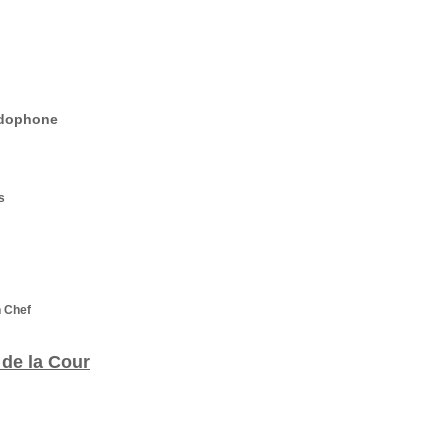
ndophone
s
n Chef
de la Cour