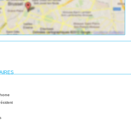
AIRES
phone
résident
s