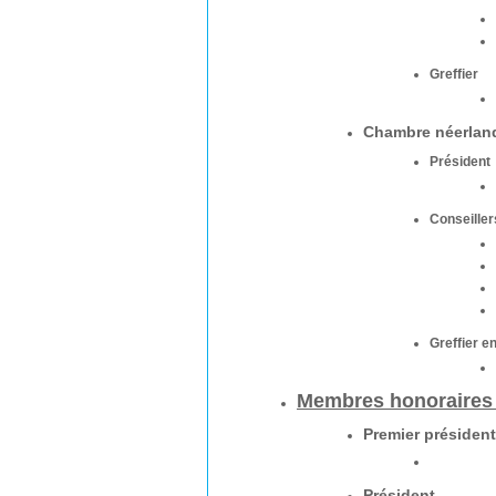
Greffier
Chambre néerla
Président
Conseiller
Greffier e
Membres honoraires 
Premier président
Président