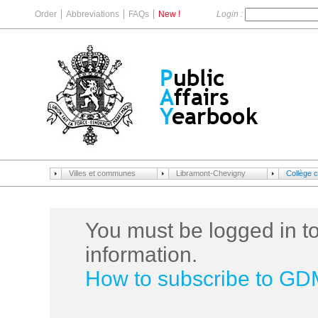
Order
Abbreviations
FAQs
New !
Login :
Villes et communes
Libramont-Chevigny
Collège 
You must be logged in to
information.
How to subscribe to G